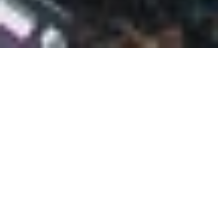
SPURWECHSEL MPU
Als MPU-Berater ist es uns eine Herzensangelegenheit,
Ihnen in der schwierigen Zeit vor der MPU zur Seite zu
stehen und Ihnen hierfür unsere gesamte berufliche
Expertise zur Verfügung zu stellen.
Jeder Klient hat eine individuelle Geschichte und seine
persönlichen Gründe, wieso er zur MPU antreten muss.
Wir sehen jeden Kunden als individuelle
Herausforderung an und nehmen uns die Zeit, um Sie
kennen zu lernen. Gemeinsam mit Ihnen entwickeln wir